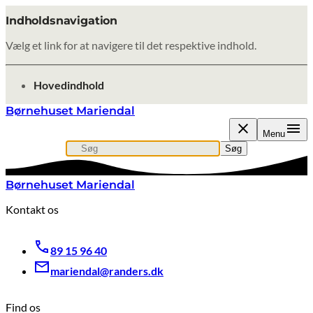
Indholdsnavigation
Vælg et link for at navigere til det respektive indhold.
gå til
Hovedindhold
Børnehuset Mariendal
Menu
Søg
Søg efter indhold, nyheder eller artikler
Søg
Børnehuset Mariendal
Kontakt os
89 15 96 40
mariendal@randers.dk
Find os